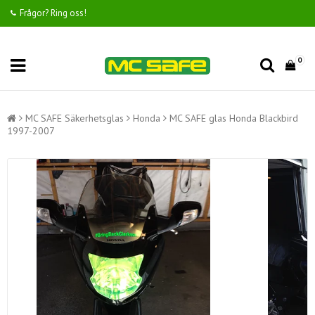
Frågor? Ring oss!
0
MC SAFE Säkerhetsglas
Honda
MC SAFE glas Honda Blackbird
1997-2007