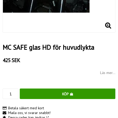
MC SAFE glas HD för huvudlykta
425 SEK
Läs mer...
KÖP
Betala säkert med kort
Maila oss, vi svarar snabbt!
Dessa rader kan ändras \*