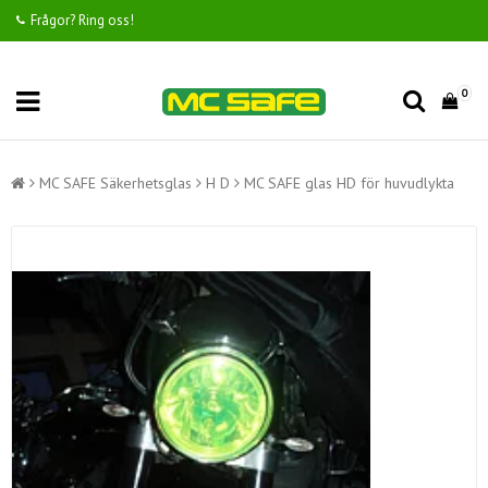
Frågor? Ring oss!
0
MC SAFE Säkerhetsglas
H D
MC SAFE glas HD för huvudlykta