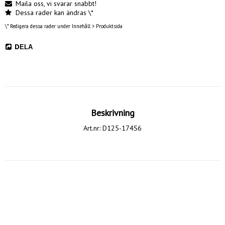
Maila oss, vi svarar snabbt!
Dessa rader kan ändras \*
\* Redigera dessa rader under Innehåll > Produktsida
DELA
Beskrivning
Art.nr: D125-174S6